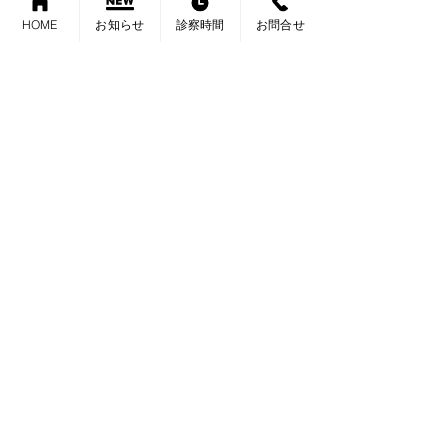
HOME
お知らせ
診察時間
お問合せ
内科 消化器内科 肛門科 外科
さたけクリニック