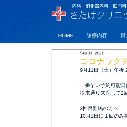
内科 消化器内科 肛門科
さたけクリニ
HOME
診療内容
胃
Sep 11, 2021
コロナワク
9月11日（土）午
一番早い予約可能日
従来通り来院して2
2回目難民の方へ
10月1日に１回の