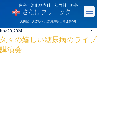
内科 消化器内科 肛門科 外科
さたけクリニック
大田区 大森駅・大森海岸駅より徒歩6分
Nov 20, 2024
久々の嬉しい糖尿病のライブ
講演会