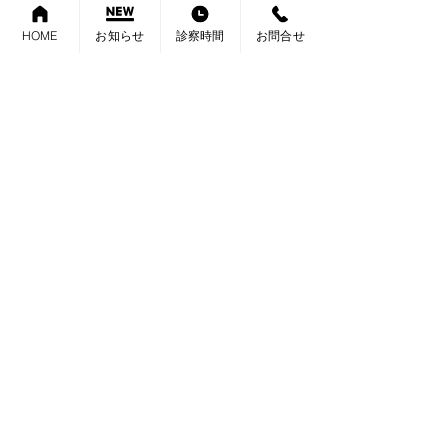
HOME
お知らせ
診察時間
お問合せ
内科 消化器内科 肛門科 外科
さたけクリニック