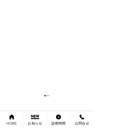
保険医療機関の書面掲示
2026年６月より施行された診
療報酬改定に伴い、当院では
内科 消化器内科 肛門科 外科
HOME
お知らせ
診察時間
お問合せ
必要に応じて以下の加算を算
さたけクリニック