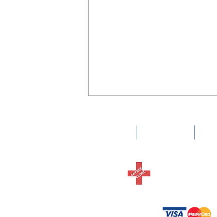
夏季休暇
HOME
診療内容
胃
2026年の夏季休暇は、8月１０日
（月）より8月１５日（土）にな
ります。
内科 消化器
さたけク