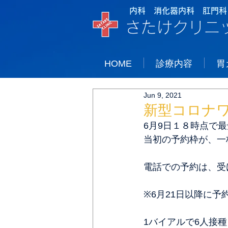
内科 消化器内科 肛門科
さたけクリニ
HOME
診療内容
胃
Jun 9, 2021
新型コロナ
6月9日１８時点で最
当初の予約枠が、一
電話での予約は、受
※6月21日以降に予
1バイアルで6人接