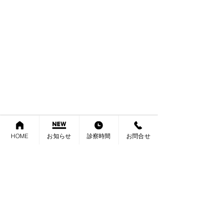
HOME
お知らせ
診察時間
お問合せ
保険医療機関の書面掲示
2026年６月より施行された診
療報酬改定に伴い、当院では
内科 消化器内科 肛門科 外科
必要に応じて以下の加算を算
さたけクリニック
定いたします。 ご理解のほど