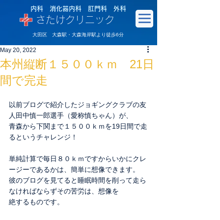
内科 消化器内科 肛門科 外科
さたけクリニック
大田区 大森駅・大森海岸駅より徒歩6分
May 20, 2022
本州縦断１５００ｋｍ 21日
間で完走
以前ブログで紹介したジョギングクラブの友
人田中慎一郎選手（愛称慎ちゃん）が、
青森から下関まで１５００ｋｍを19日間で走
るというチャレンジ！
単純計算で毎日８０ｋｍですからいかにクレ
ージーであるかは、簡単に想像できます。
彼のブログを見てると睡眠時間を削って走ら
なければならずその苦労は、想像を
絶するものです。