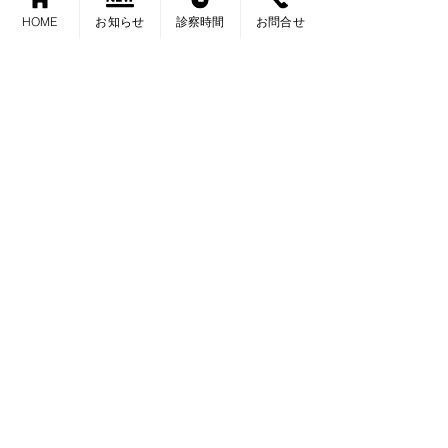
HOME
お知らせ
診察時間
お問合せ
イーストはその間お留守番でしたが、家に帰
っておこぼれにピザの耳を
もらって大喜びでした。
院長ブログ