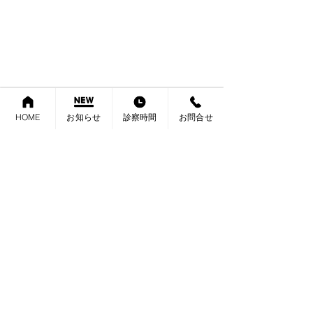
娘は、ケーキをメッセージ付きの箱に入れて
プレゼントしてくれました～
HOME
お知らせ
診察時間
お問合せ
箱は、もったいなくて捨てられませんね～
院長ブログ