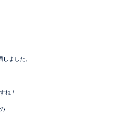
国しました。
すね！
の