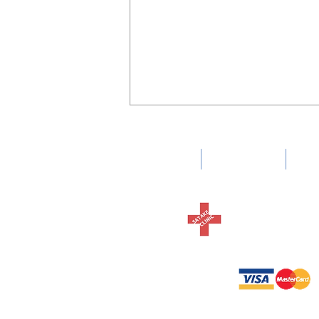
HOME
診療内容
胃
内科 消化器
さたけク
週末の佐竹選手（外食三昧
編）