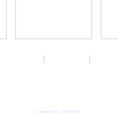
カメラ 大腸カメラ
クリニック紹介
お知らせ
内科 肛門科 外科
診察時間表
リニック
大腸内視鏡検査をしましょ
週末
う！せめて便潜血検査をしま
びり
しょう！
Copyright © 2021 Satake Clinic