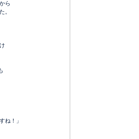
から
た。
け
も
すね！」