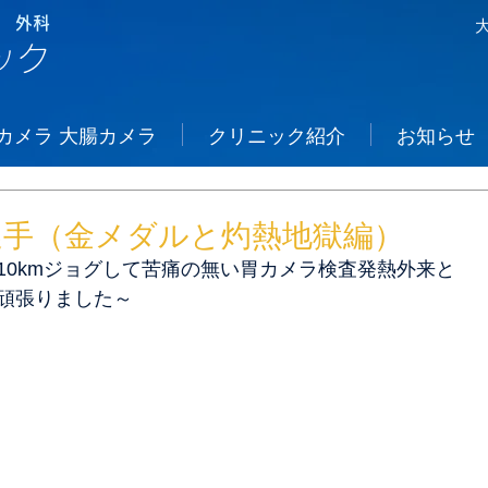
 外科
ック
カメラ 大腸カメラ
クリニック紹介
お知らせ
選手（金メダルと灼熱地獄編）
10kmジョグして苦痛の無い胃カメラ検査発熱外来と
頑張りました～