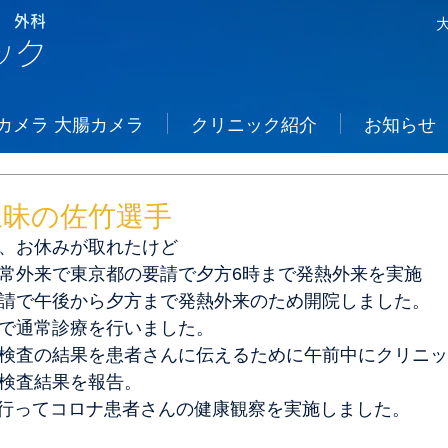
 外科
ック
カメラ 大腸カメラ
クリニック紹介
お知らせ
三昧の佐竹選手
は、お休みが取れたけど
通常外来で東京都の要請で夕方6時まで発熱外来を実施
要請で午後から夕方まで発熱外来のため開院しました。
ので通常診療を行いました。
R検査の結果を患者さんに伝えるために午前中にクリニ
R検査結果を報告。
行ってコロナ患者さんの健康観察を実施しました。