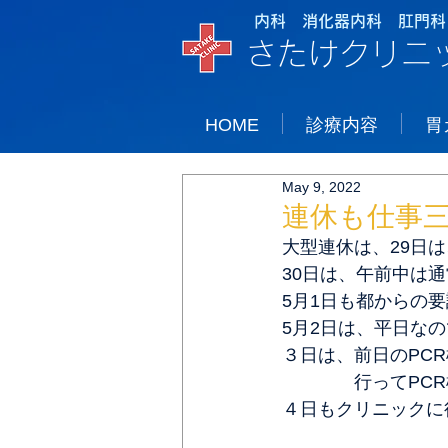
内科 消化器内科 肛門科
さたけクリニ
HOME
診療内容
胃
May 9, 2022
連休も仕事
大型連休は、29日
30日は、午前中は
5月1日も都からの
5月2日は、平日な
３日は、前日のPC
　　　　行ってPC
４日もクリニックに