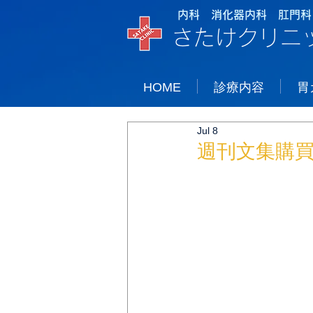
内科 消化器内科 肛門科
さたけクリニ
HOME
診療内容
胃
Jul 8
週刊文集購