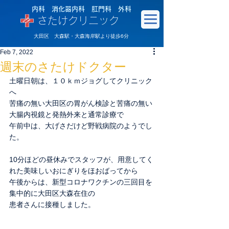
内科 消化器内科 肛門科 外科
さたけクリニック
大田区 大森駅・大森海岸駅より徒歩6分
Feb 7, 2022
週末のさたけドクター
土曜日朝は、１０ｋｍジョグしてクリニック
へ
苦痛の無い大田区の胃がん検診と苦痛の無い
大腸内視鏡と発熱外来と通常診療で
午前中は、大げさだけど野戦病院のようでし
た。
10分ほどの昼休みでスタッフが、用意してく
れた美味しいおにぎりをほおばってから
午後からは、新型コロナワクチンの三回目を
集中的に大田区大森在住の
患者さんに接種しました。