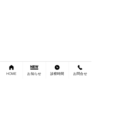
HOME
お知らせ
診察時間
お問合せ
映画を楽しんでからは、クリニックに行って
PCR検査結果を確認して結果を心待ちしてい
る患者さんへ連絡です。
今回は、7人検査して6人陽性でした。