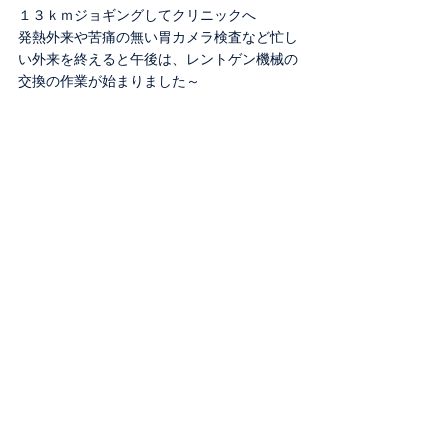
１３ｋｍジョギングしてクリニックへ
発熱外来や苦痛の無い胃カメラ検査など忙し
い外来を終えると午後は、レントゲン機械の
交換の作業が始まりました～