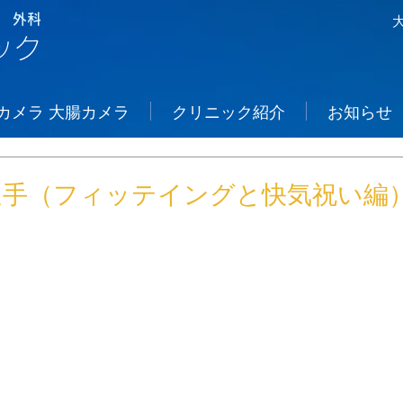
 外科
ック
カメラ 大腸カメラ
クリニック紹介
お知らせ
選手（フィッテイングと快気祝い編