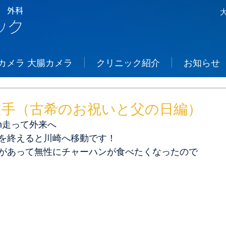
 外科
ック
カメラ 大腸カメラ
クリニック紹介
お知らせ
選手（古希のお祝いと父の日編）
m走って外来へ
を終えると川崎へ移動です！
があって無性にチャーハンが食べたくなったので