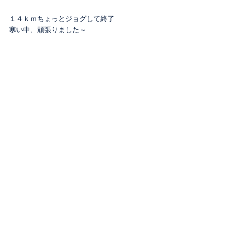
１４ｋｍちょっとジョグして終了
寒い中、頑張りました～