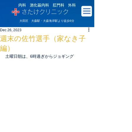
内科 消化器内科 肛門科 外科
さたけクリニック
大田区 大森駅・大森海岸駅より徒歩6分
Dec 26, 2023
週末の佐竹選手（家なき子
編）
土曜日朝は、6時過ぎからジョギング