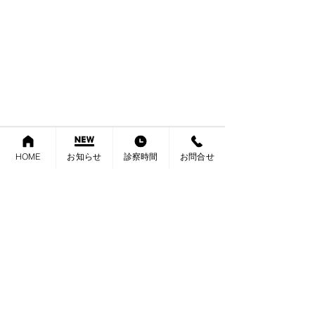
HOME
お知らせ
診察時間
お問合せ
家に帰ってお風呂に入ってのんびりする予定
でしたが、試験前で勉強している
娘とイーストが、リビングを不法占拠！