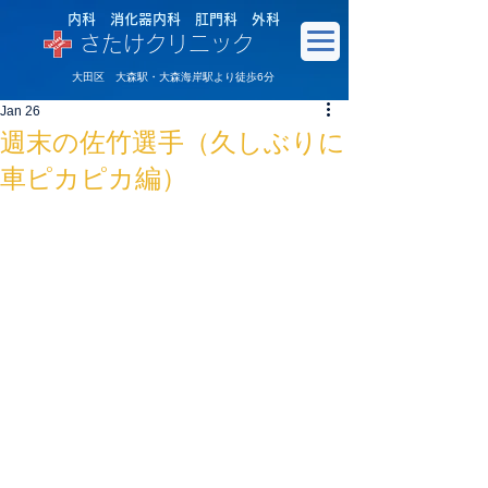
内科 消化器内科 肛門科 外科
さたけクリニック
大田区 大森駅・大森海岸駅より徒歩6分
Jan 26
週末の佐竹選手（久しぶりに
車ピカピカ編）