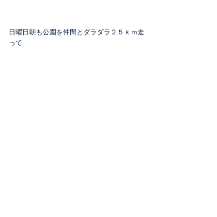
日曜日朝も公園を仲間とダラダラ２５ｋｍ走
って