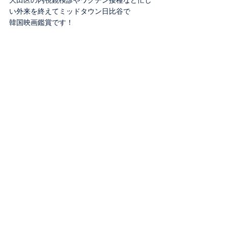
大田区の内視鏡検診やワクチン接種など忙し
い外来を終えてミッドタウン日比谷で
韓国映画鑑賞です！