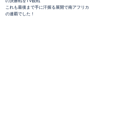
の決勝戦をTV観戦
これも最後まで手に汗握る展開で南アフリカ
の連覇でした！