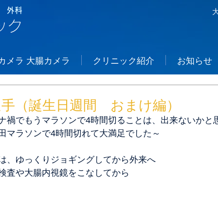
 外科
ック
カメラ 大腸カメラ
クリニック紹介
お知らせ
選手（誕生日週間 おまけ編）
ナ禍でもうマラソンで4時間切ることは、出来ないかと
田マラソンで4時間切れて大満足でした～
は、ゆっくりジョギングしてから外来へ
検査や大腸内視鏡をこなしてから