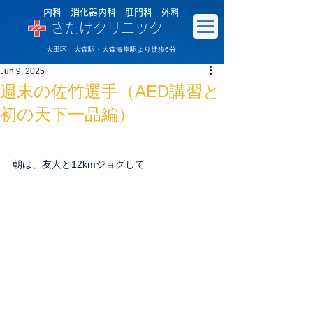
内科 消化器内科 肛門科 外科
さたけクリニック
大田区 大森駅・大森海岸駅より徒歩6分
Jun 9, 2025
週末の佐竹選手（AED講習と
初の天下一品編）
朝は、友人と12kmジョグして