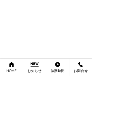
初めての天下一品のこってりを初体験してき
HOME
お知らせ
診察時間
お問合せ
ました！