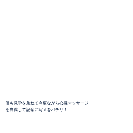
僕も見学を兼ねて今更ながら心臓マッサージ
を自薦して記念に写メをパチリ！