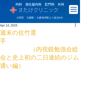
内科 消化器内科 肛門科 外科
さたけクリニック
大田区 大森駅・大森海岸駅より徒歩6分
Apr 14, 2025
週末の佐竹選
手
（内視鏡勉強会総
会と史上初の二日連続のジム
通い編）