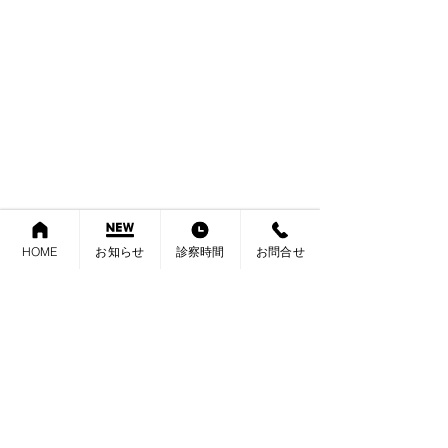
HOME
お知らせ
診察時間
お問合せ
家に帰って一休みして
ランチは、武蔵小山に一風堂ができたので見
学がてらに行ってきました