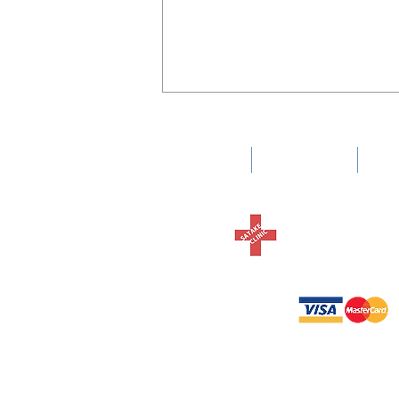
HOME
診療内容
胃
内科 消化器
さたけク
週末の佐竹選手（外食三昧
編）