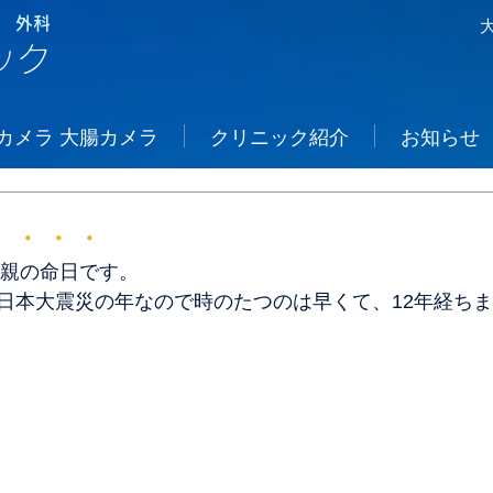
 外科
ック
カメラ 大腸カメラ
クリニック紹介
お知らせ
は・・・・
父親の命日です。
日本大震災の年なので時のたつのは早くて、12年経ち