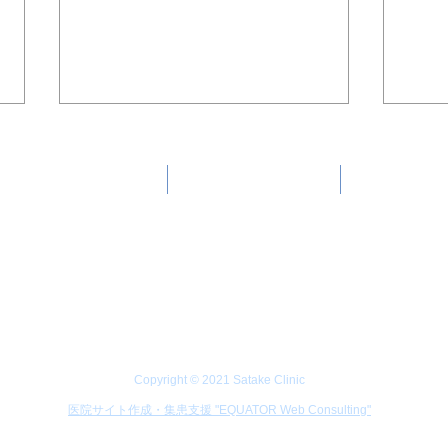
カメラ 大腸カメラ
クリニック紹介
お知らせ
内科 肛門科 外科
診察時間表
リニック
大腸内視鏡検査をしましょ
週末
う！せめて便潜血検査をしま
びり
しょう！
Copyright © 2021 Satake Clinic
医院サイト作成・集患支援 "EQUATOR Web Consulting"