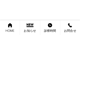
保険医療機関の書面掲示
HOME
お知らせ
診察時間
お問合せ
2026年６月より施行された診
療報酬改定に伴い、当院では
内科 消化器内科 肛門科 外科
必要に応じて以下の加算を算
さたけクリニック
定いたします。 ご理解のほど
よろしくお願い申し上げま
ゴールデンウィ
す。 ■ 電子的診療情報連携体
休み
制整備加算について 当院では
診察時間表
診察室等において、オンライ
ン資格確認等システムにより
東京都大田区大森北4-10-2
取得した診療情報を活用した
診療を実施し、医療DXを通
じて質の高い医療を提供でき
るよう取り組んでおります。