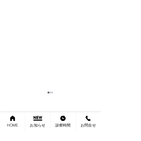
保険医療機関の書面掲示
2026年６月より施行された診
療報酬改定に伴い、当院では
内科 消化器内科 肛門科 外科
必要に応じて以下の加算を算
HOME
お知らせ
診察時間
お問合せ
さたけクリニック
定いたします。 ご理解のほど
よろしくお願い申し上げま