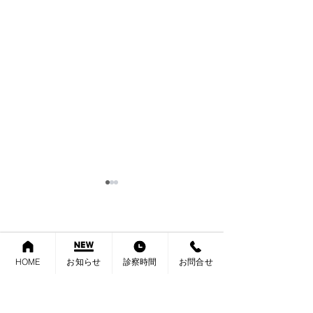
年末年始のお休
１２月２８日（日
４日（日）までお
内科 消化器内科 肛門科 外科
す。 ５日月曜日
さたけクリニック
HOME
お知らせ
診察時間
お問合せ
一生懸命診療しま
ゴールデンウィークのお
休み