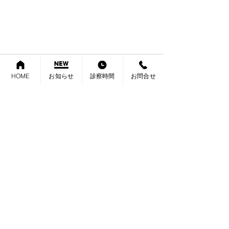
HOME
お知らせ
診察時間
お問合せ
内科 消化器内科 肛門科 外科
さたけクリニック