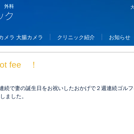
 外科
ック
カメラ 大腸カメラ
クリニック紹介
お知らせ
not fee ！
連続で妻の誕生日をお祝いしたおかげで２週連続ゴルフ
えしました。